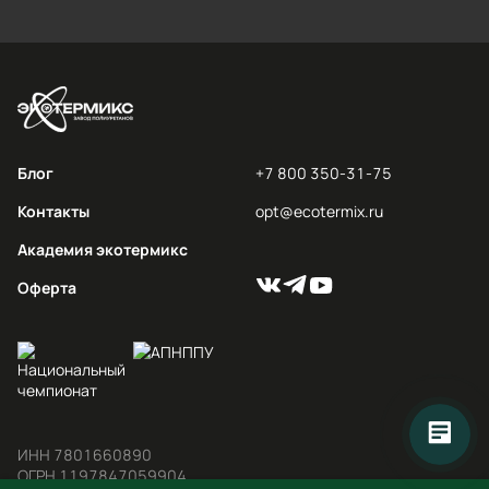
Блог
+7 800 350-31-75
Контакты
opt@ecotermix.ru
Академия экотермикс
Оферта
ИНН 7801660890

ОГРН 1197847059904