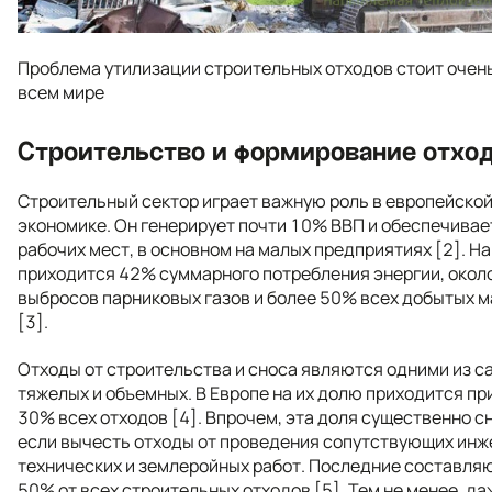
Проблема утилизации строительных отходов стоит очень
всем мире
Строительство и формирование отхо
Строительный сектор играет важную роль в европейско
экономике. Он генерирует почти 10% ВВП и обеспечивае
рабочих мест, в основном на малых предприятиях [2]. На
приходится 42% суммарного потребления энергии, окол
выбросов парниковых газов и более 50% всех добытых 
[3].
Отходы от строительства и сноса являются одними из с
тяжелых и объемных. В Европе на их долю приходится пр
30% всех отходов [4]. Впрочем, эта доля существенно с
если вычесть отходы от проведения сопутствующих инж
технических и землеройных работ. Последние составля
50% от всех строительных отходов [5]. Тем не менее, да