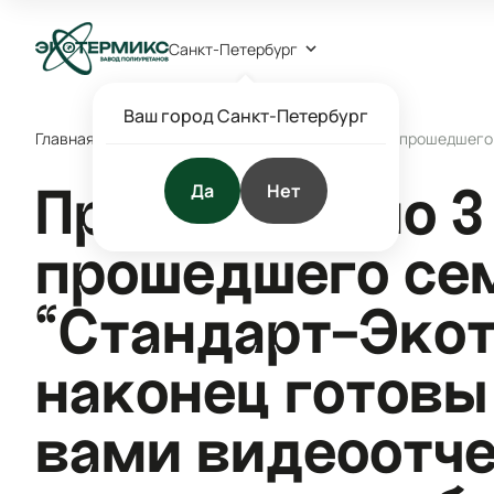
Санкт-Петербург
Ваш город Санкт-Петербург
Главная
/
Блог
/
Новости
/
Прошло ровно 3 недели с прошедшего 
Да
Нет
Прошло ровно 3
прошедшего се
“Стандарт-Экот
наконец готовы
вами видеоотче