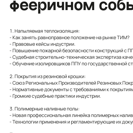
фееричном соб
1. Напыляемая теплоизоляция:
- Как занять равноправное положение на рынке ТИМ?
- Правовые кейсы индустрии.
- Повышение пожарной безопасности конструкций с П
- Судебная строительно-техническая экспертиза кач
- Обучение изолировщиков ППУ по государственной с
2. Покрытия из резиновой крошки:
- Союз Региональных Производителей Резиновых Покр
- Нормативные документы с требованиями к покрытиям
- Громкие судебные практики индустрии.
3. Полимерные наливные полы:
- Новая профессиональная линейка полимерных налив
- Технологии применения и регламентирующие их док