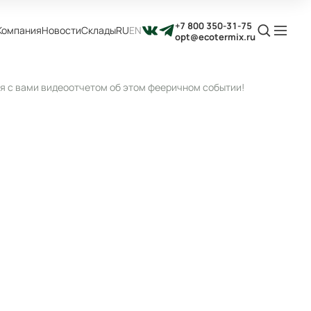
+7 800 350-31-75
Компания
Новости
Склады
RU
EN
opt@ecotermix.ru
я с вами видеоотчетом об этом фееричном событии!