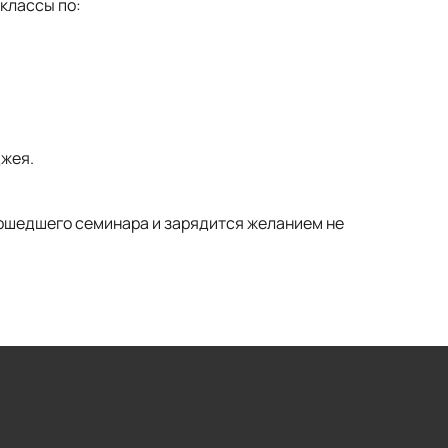
классы по:
джея.
рошедшего семинара и зарядится желанием не