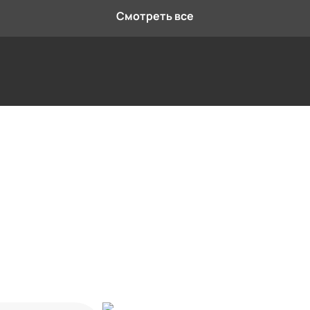
Смотреть все
Контактная информация
Ленинградская область, Всеволожский
район, Романовское сельское поселение,
местечко Углово, Пилотная улица, 3
+7 (812) 467-36-51
opt@ecotermix.ru
Санкт-Петербург
Москва