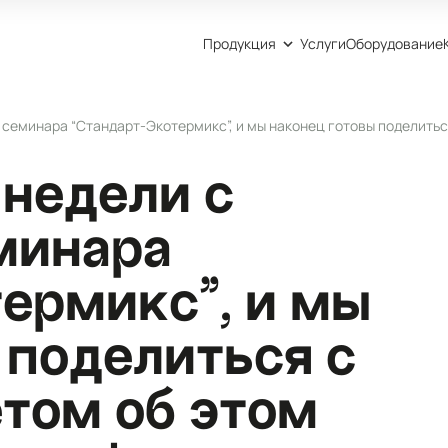
Продукция
Услуги
Оборудование
семинара “Стандарт-Экотермикс”, и мы наконец готовы поделитьс
 недели с
минара
ермикс”, и мы
 поделиться с
том об этом