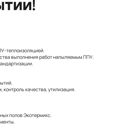
ытии!
ПУ-теплоизоляцией.
ества выполнения работ напыляемым ППУ.
тандартизации.
ытий.
, контроль качества, утилизация.
ных полов Экотермикс.
ументы.