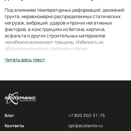
Под влиянием температурных деформаций, движений
грунта, неравномерно распределенных статических
нагрузок, вибраций, ударов и прочих негативных
факторов, в конструкциях из бетона, кирпича,
асфальта и других строительных материалов
неизбежно возникают трещины. Избежать их
образования можно, заранее устроив
деформационные швы, нивелирующие напряжения от
Читать весь текст
температурных расширений, нагрузок различной
природы, позволяющие дать конструкции усадку.
Чтобы не нарушалась водонепроницамость,
теплоизоляция и другие важные для эксплуатации
характеристики, деформационные швы заполняют
специальными материалами, в частности герметиком.
Возникшие из-за превышения расчетных нагрузок или
строительных ошибок трещины также герметизируют,
Блог
+7 800 350-31-75
чтобы затормозить их развитие и восстановить
целостность конструкции.
Контакты
opt@ecotermix.ru