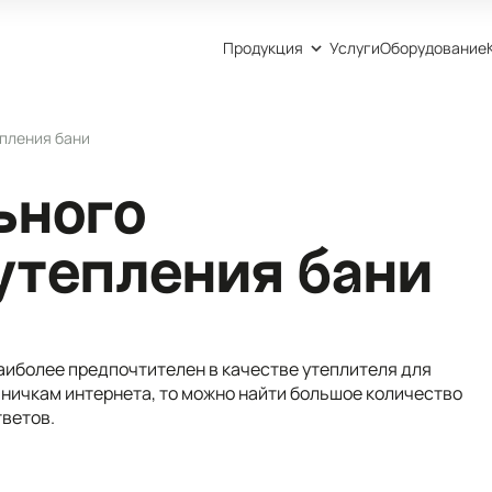
Продукция
Услуги
Оборудование
пления бани
ьного
утепления бани
наиболее предпочтителен в качестве утеплителя для
ничкам интернета, то можно найти большое количество
тветов.