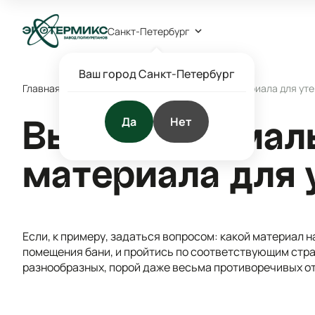
Санкт-Петербург
Ваш город Санкт-Петербург
Главная
/
Блог
/
Статьи
/
Выбор оптимального материала для уте
Да
Нет
Выбор оптимал
материала для 
Если, к примеру, задаться вопросом: какой материал 
помещения бани, и пройтись по соответствующим стра
разнообразных, порой даже весьма противоречивых о