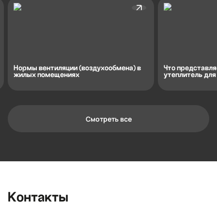
Нормы вентиляции (воздухообмена) в
Что представля
жилых помещениях
утеплитель для
Смотреть все
Контактная информация
Ленинградская область, Всеволожский
район, Романовское сельское
поселение, местечко Углово, Пилотная
улица, 3
+7 (812) 467-36-51
Контакты
opt@ecotermix.ru