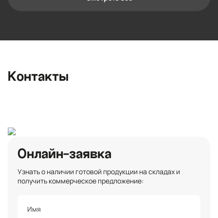
Контактная информация
Ленинградская область, Всеволожский
район, Романовское сельское
поселение, местечко Углово, Пилотная
улица, 3
+7 (812) 467-36-51
Контакты
opt@ecotermix.ru
Санкт-Петербург
Онлайн-заявка
Узнать о наличии готовой продукции на складах и
получить коммерческое предложение: