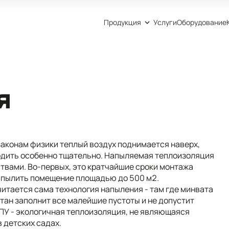
Продукция
Услуги
Оборудование
я
законам физики теплый воздух поднимается наверх,
ходить особенно тщательно. Напыляемая теплоизоляция
вами. Во-первых, это кратчайшие сроки монтажа
напылить помещение площадью до 500 м2.
итается сама технология напыления - там где минвата
етан заполнит все малейшие пустоты и не допустит
 ППУ - экологичная теплоизоляция, не являющаяся
 детских садах.