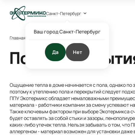
Санкт-Петербург
Ваш город Санкт-Петербург
Главная
/
Блог
/
Фотогалерея
/
Пол, перекрытия
Да
Нет
Пол, перекрыти
Ощущение тепла в доме начинается с пола, однако по 
поэтому к утеплению пола и перекрытий следует под
ППУ Экотермикс обладает немаловажными преимущест
материала - работники компании за смену успевают 
Также ключевым фактором при выборе Экотермикса сч
будет оставлять за собой стыки и зазоры, пенополиур
каких-либо утечек тепла. Нельзя забывать о том, что
аллергеном - материал возможен для установки даже в