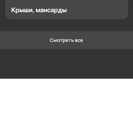
Крыши, мансарды
Смотреть все
Контактная информация
Ленинградская область, Всеволожский
район, Романовское сельское поселение,
местечко Углово, Пилотная улица, 3
+7 (812) 467-36-51
opt@ecotermix.ru