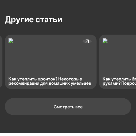
Другие
статьи
Как утеплить фронтон? Некоторые
Как утеплить б
рекомендации для домашних умельцев
руками? Подро
Смотреть все
Контактная информация
Ленинградская область, Всеволожский
район, Романовское сельское