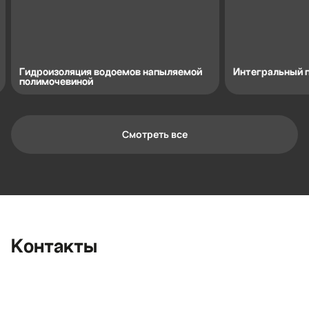
Гидроизоляция водоемов напыляемой
Интегральный 
полимочевиной
Смотреть все
Контактная информация
Ленинградская область, Всеволожский
район, Романовское сельское
поселение, местечко Углово, Пилотная
улица, 3
+7 (812) 467-36-51
Контакты
opt@ecotermix.ru
Санкт-Петербург