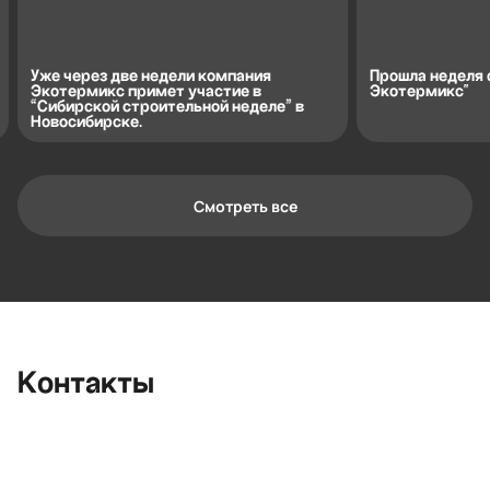
Уже через две недели компания
Прошла неделя 
Экотермикс примет участие в
Экотермикс"
“Сибирской строительной неделе” в
Новосибирске.
Смотреть все
Контактная информация
Ленинградская область, Всеволожский
район, Романовское сельское
поселение, местечко Углово, Пилотная
улица, 3
+7 (812) 467-36-51
Контакты
opt@ecotermix.ru
Санкт-Петербург