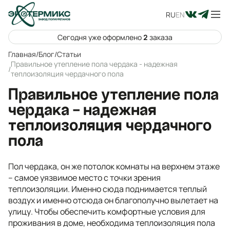
RU
EN
Сегодня уже оформлено
2
заказа
Главная
/
Блог
/
Статьи
Правильное утепление пола чердака - надежная
/
теплоизоляция чердачного пола
Правильное утепление пола
чердака - надежная
теплоизоляция чердачного
пола
Пол чердака, он же потолок комнаты на верхнем этаже
– самое уязвимое место с точки зрения
теплоизоляции. Именно сюда поднимается теплый
воздух и именно отсюда он благополучно вылетает на
улицу. Чтобы обеспечить комфортные условия для
проживания в доме, необходима теплоизоляция пола