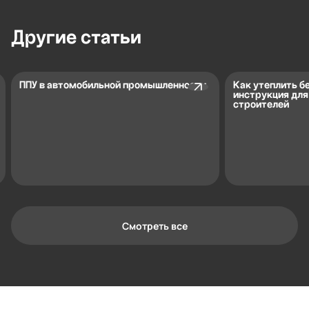
Другие
статьи
ППУ в автомобильной промышленности
Как утеплить б
инструкция дл
строителей
Смотреть все
Контактная информация
Ленинградская область, Всеволожский
район, Романовское сельское
поселение, местечко Углово, Пилотная
улица, 3