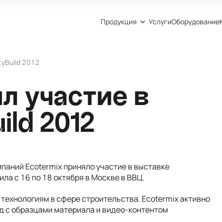
Продукция
Услуги
Оборудование
tyBuild 2012
л участие в
ild 2012
паний Ecotermix приняло участие в выставке
ила с 16 по 18 октября в Москве в ВВЦ.
технологиям в сфере строительства. Ecotermix активно
нд с образцами материала и видео-контентом