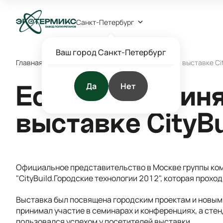
Санкт-Петербург
Ваш город Санкт-Петербург
Главная
/
Блог
/
Статьи
/
Ecotermix принял участие в выставке Ci
Да
Нет
Ecotermix приня
выставке CityBu
Официальное представительство в Москве группы ком
"CityBuild.Городские технологии 2012", которая проход
Выставка был посвящена городским проектам и новым 
принимал участие в семинарах и конференциях, а сте
пользовался успехом у посетителей выставки.