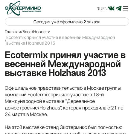
RU
EN
Сегодня уже оформлено
2
заказа
Главная
/
Блог
/
Новости
Ecotermix принял участие в весенней Международной
/
выставке Holzhaus 2013
Ecotermix принял участие в
весенней Международной
выставке Holzhaus 2013
Официальное представительство в Москве группы
компаний Ecotermix приняло участие в 18-й
Международной выставке "Деревянное
домостроение/Holzhaus", которая проходила с 21 по
24 марта в Москве.
На этой выставке стенд Экотермикс был полностью
сделан из пенополиуретана, чтобы наглядно показать