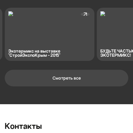
Экотермикс на выставке
БУДЬТЕ ЧАСТЬ
"СтройЭкспоКрым - 2015"
ЭКОТЕРМИКС!
Смотреть все
Контактная информация
Ленинградская область, Всеволожский
район, Романовское сельское
поселение, местечко Углово, Пилотная
улица, 3
+7 (812) 467-36-51
Контакты
opt@ecotermix.ru