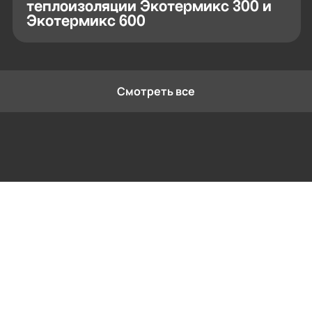
теплоизоляции Экотермикс 300 и
Экотермикс 600
Смотреть все
Контактная информация
Ленинградская область, Всеволожский
район, Романовское сельское поселение,
местечко Углово, Пилотная улица, 3
+7 (812) 467-36-51
opt@ecotermix.ru