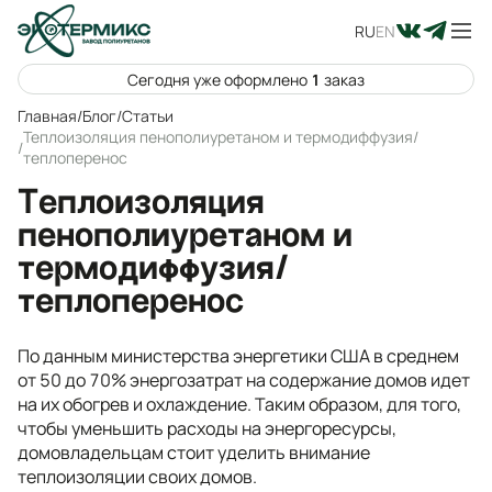
RU
EN
Сегодня уже оформлено
1
заказ
Главная
/
Блог
/
Статьи
Теплоизоляция пенополиуретаном и термодиффузия/
/
теплоперенос
Теплоизоляция
пенополиуретаном и
термодиффузия/
теплоперенос
По данным министерства энергетики США в среднем
от 50 до 70% энергозатрат на содержание домов идет
на их обогрев и охлаждение. Таким образом, для того,
чтобы уменьшить расходы на энергоресурсы,
домовладельцам стоит уделить внимание
теплоизоляции своих домов.