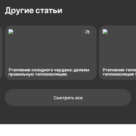
Другие
статьи
Утепление холодного чердака: делаем
Утепление тепл
правильную теплоизоляцию
теплоизоляция
Смотреть все
Контактная информация
Ленинградская область, Всеволожский
район, Романовское сельское
поселение, местечко Углово, Пилотная
улица, 3