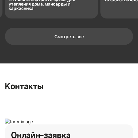
утепления дома, мансарды и
каркасника
Смотреть все
Контактная информация
Ленинградская область, Всеволожский
район, Романовское сельское
поселение, местечко Углово, Пилотная
улица, 3
+7 (812) 467-36-51
Контакты
opt@ecotermix.ru
Санкт-Петербург
Онлайн-заявка