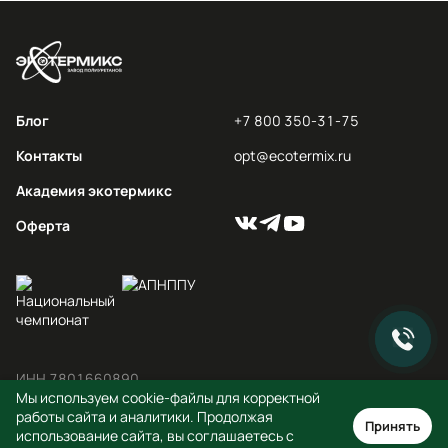
Блог
+7 800 350-31-75
Контакты
opt@ecotermix.ru
Академия экотермикс
Оферта
ИНН 7801660890

ОГРН 1197847059904
Мы используем cookie-файлы для корректной
работы сайта и аналитики. Продолжая
Принять
© 2012-2026 ООО «ППУ СИСТЕМЫ»
использование сайта, вы соглашаетесь с