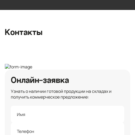
Ленинградская область, Всеволожский
район, Романовское сельское
поселение, местечко Углово, Пилотная
улица, 3
+7 (812) 467-36-51
Контакты
opt@ecotermix.ru
Санкт-Петербург
Онлайн-заявка
Узнать о наличии готовой продукции на складах и
получить коммерческое предложение: