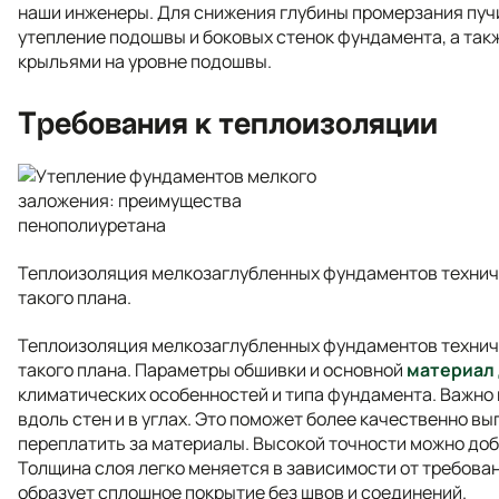
наши инженеры. Для снижения глубины промерзания пуч
утепление подошвы и боковых стенок фундамента, а так
крыльями на уровне подошвы.
Требования к теплоизоляции
Теплоизоляция мелкозаглубленных фундаментов техниче
такого плана.
Теплоизоляция мелкозаглубленных фундаментов техниче
такого плана. Параметры обшивки и основной
материал 
климатических особенностей и типа фундамента. Важно
вдоль стен и в углах. Это поможет более качественно в
переплатить за материалы. Высокой точности можно до
Толщина слоя легко меняется в зависимости от требова
образует сплошное покрытие без швов и соединений.