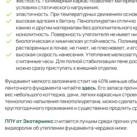
жесткость. Полимерный каркас позволяет материал
условиях статического нагружения;
эластичность. При температурных движениях основ
высокая адгезия к бетону. Пенополиуретан отлично 
камню и другим материалам без дополнительного к
монолитность. Поверхность утеплителя не имеет ни
биологическая и химическая устойчивость. Полимер
растворенных в почве, не гниет, не плесневеет, и ег
высокая скорость нанесения. Утепление мелкозагл
считанные часы. Для полной стабилизации пене дос
можно сразу приступать к внешней отделке.
Фундамент мелкого заложения стоит на 40% меньше обы
ленточного фундамента читайте
здесь
. Его запаса про
вес небольшого коттеджа, дачи, легких каркасных строе
технологию напыления пенополиуретана, можно сделат
круглогодичного проживания и существенно продлить с
ППУ от Экотермикс
считается лучшим среди прочих ут
видеоролик об утеплении фундамента чердака ниже: