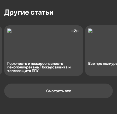
Другие
статьи
Горючесть и пожароопасность
Все про полиур
пенополиуретана. Пожарозащита и
теплозащита ППУ
Смотреть все
Контактная информация
Ленинградская область, Всеволожский
район, Романовское сельское
поселение, местечко Углово, Пилотная