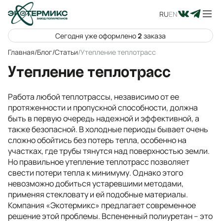
RU
EN
Сегодня уже оформлено
2
заказа
Главная
/
Блог
/
Статьи
/
Утепление теплотрасс
Утепление теплотрасс
Работа любой теплотрассы, независимо от ее
протяженности и пропускной способности, должна
быть в первую очередь надежной и эффективной, а
также безопасной. В холодные периоды бывает очень
сложно обойтись без потерь тепла, особенно на
участках, где трубы тянутся над поверхностью земли.
Но правильное утепление теплотрасс позволяет
свести потери тепла к минимуму. Однако этого
невозможно добиться устаревшими методами,
применяя стекловату и ей подобные материалы.
Компания «Экотермикс» предлагает современное
решение этой проблемы. Вспененный полиуретан – это