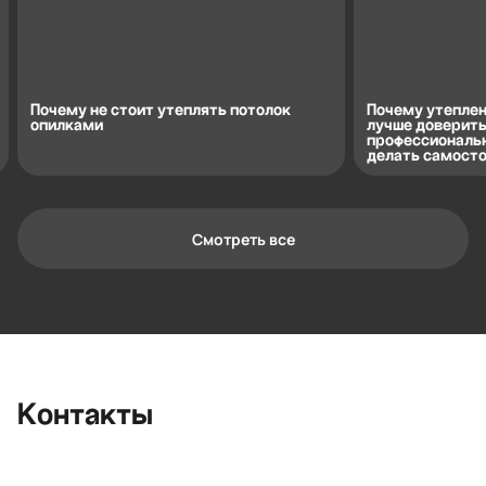
Почему не стоит утеплять потолок
Почему утеплен
опилками
лучше доверить
профессиональн
делать самост
Смотреть все
Контактная информация
Ленинградская область, Всеволожский
район, Романовское сельское
поселение, местечко Углово, Пилотная
улица, 3
+7 (812) 467-36-51
Контакты
opt@ecotermix.ru