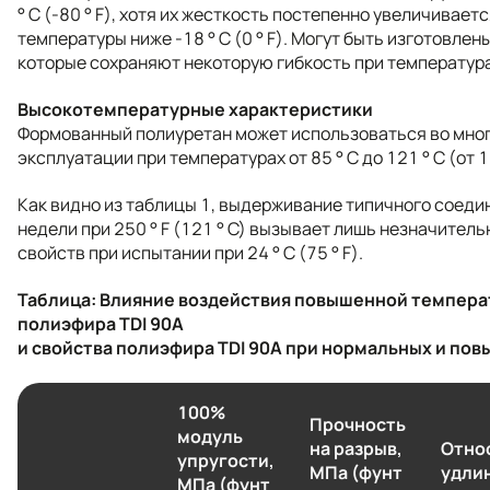
° C (-80 ° F), хотя их жесткость постепенно увеличивает
температуры ниже -18 ° C (0 ° F). Могут быть изготовле
которые сохраняют некоторую гибкость при температурах 
Высокотемпературные характеристики
Формованный полиуретан может использоваться во мно
эксплуатации при температурах от 85 ° C до 121 ° C (от 18
Как видно из таблицы 1, выдерживание типичного соеди
недели при 250 ° F (121 ° C) вызывает лишь незначител
свойств при испытании при 24 ° C (75 ° F).
Таблица: Влияние воздействия повышенной темпера
полиэфира TDI 90A
и свойства полиэфира TDI 90A при нормальных и по
100%
Прочность
модуль
на разрыв,
Отно
упругости,
МПа (фунт
удли
МПа (фунт