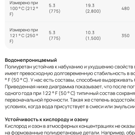
Измерено при
5.3
19.3
100 ° C (212 °
480
(775)
(2,800)
F)
Измерено при
5.3
10.3
121 ° C (250 °
350
(775)
(1,500)
F)
Водонепроницаемый
Полиуретан устойчив к набуханию и ухудшению свойств п
имеет превосходную долговременную стабильность в во
° F (50 ° C). У нас есть составы, способные выдерживат
Приведенная ниже диаграмма показывает, что после погр
одного года при 122 ° F (50 ° C) типичный состав сохран
первоначальной прочности. Такая же степень водостойк
условиях, когда вода присутствует в смеси или эмульсии
Устойчивость к кислороду и озону
Кислород и озон в атмосферных концентрациях не оказ
на формованные полиуретановые детали. Например, об