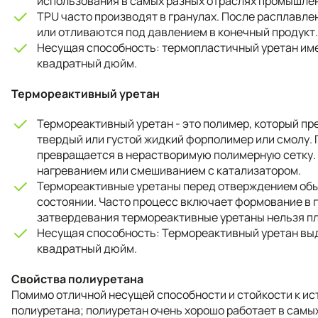
использования в самых разных отраслях промышле
TPU часто производят в гранулах. После расплавле
или отливаются под давлением в конечный продукт.
Несущая способность: термопластичный уретан име
квадратный дюйм.
Термореактивный уретан
Термореактивный уретан - это полимер, который пр
твердый или густой жидкий форполимер или смолу.
превращается в нерастворимую полимерную сетку
нагреванием или смешиванием с катализатором.
Термореактивные уретаны перед отверждением обы
состоянии. Часто процесс включает формование в 
затвердевания термореактивные уретаны нельзя п
Несущая способность: Термореактивный уретан вы
квадратный дюйм.
Свойства полиуретана
Помимо отличной несущей способности и стойкости к и
полиуретана; полиуретан очень хорошо работает в самых