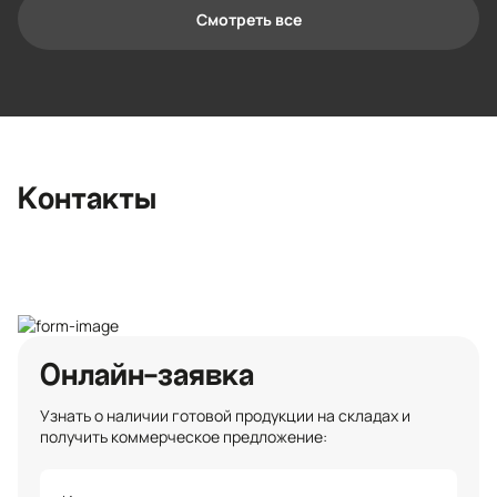
Смотреть все
Контактная информация
Ленинградская область, Всеволожский
район, Романовское сельское
поселение, местечко Углово, Пилотная
улица, 3
+7 (812) 467-36-51
Контакты
opt@ecotermix.ru
Санкт-Петербург
Онлайн-заявка
Узнать о наличии готовой продукции на складах и
получить коммерческое предложение: