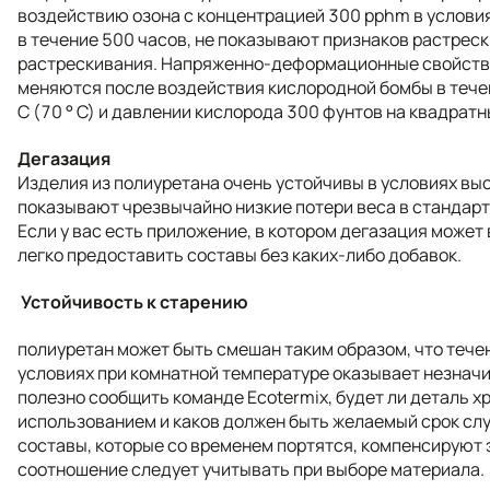
воздействию озона с концентрацией 300 pphm в услови
в течение 500 часов, не показывают признаков растрес
растрескивания. Напряженно-деформационные свойств
меняются после воздействия кислородной бомбы в течен
C (70 ° C) и давлении кислорода 300 фунтов на квадратн
Дегазация
Изделия из полиуретана очень устойчивы в условиях выс
показывают чрезвычайно низкие потери веса в стандарт
Если у вас есть приложение, в котором дегазация може
легко предоставить составы без каких-либо добавок.
Устойчивость к старению
полиуретан может быть смешан таким образом, что тече
условиях при комнатной температуре оказывает незначи
полезно сообщить команде Ecotermix, будет ли деталь х
использованием и каков должен быть желаемый срок сл
составы, которые со временем портятся, компенсируют э
соотношение следует учитывать при выборе материала.