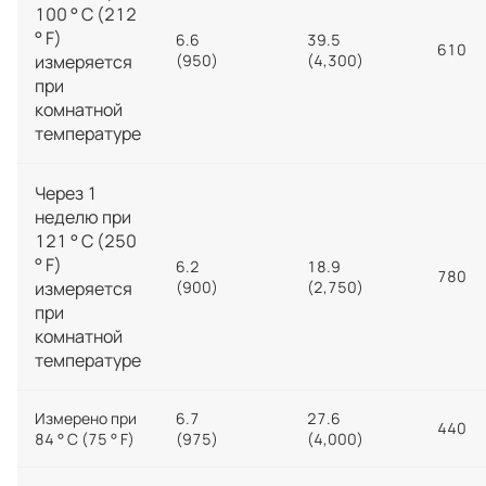
100 ° C (212
° F)
6.6
39.5
610
измеряется
(950)
(4,300)
при
комнатной
температуре
Через 1
неделю при
121 ° C (250
° F)
6.2
18.9
780
измеряется
(900)
(2,750)
при
комнатной
температуре
Измерено при
6.7
27.6
440
84 ° C (75 ° F)
(975)
(4,000)