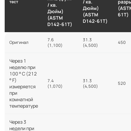
/ кв.
разры
тест
/ кв.
Дюйм)
(AST
Дюйм)
(ASTM
61T)
(ASTM
D142-61T)
D142-61T)
7.6
31.3
Оригинал
450
(1,100)
(4,500)
Через 1
неделю при
100 ° C (212
° F)
7.4
31.3
520
измеряется
(1,070)
(4,500)
при
комнатной
температуре
Через 3
недели при