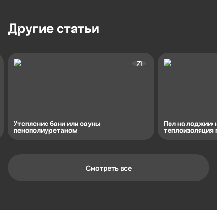
Другие
статьи
Утепление бани или сауны
Пол на лоджии:
пенополиуретаном
теплоизоляция 
Смотреть все
Контактная информация
Ленинградская область, Всеволожский
район, Романовское сельское
поселение, местечко Углово, Пилотная