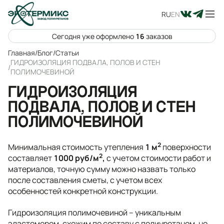
RU
EN
Сегодня уже оформлено
16
заказов
Главная
/
Блог
/
Статьи
ГИДРОИЗОЛЯЦИЯ ПОДВАЛА, ПОЛОВ И СТЕН
/
ПОЛИМОЧЕВИНОЙ
ГИДРОИЗОЛЯЦИЯ
ПОДВАЛА, ПОЛОВ И СТЕН
ПОЛИМОЧЕВИНОЙ
2
Минимальная стоимость утепления
1 м
поверхности
2
составляет
1000 руб/м
,
с учетом стоимости работ и
материалов, точную сумму можно назвать только
после составления сметы, с учетом всех
особенностей конкретной конструкции.
Гидроизоляция полимочевиной – уникальным
эластомером, схожим по составу с полиуретаном, но