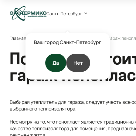
Санкт-Петербург
Главная
/
Блог
/
Статьи
/
Почему не стоит утеплять гараж пеноп
Ваш город Санкт-Петербург
Почему не стои
Да
Нет
гараж пенопла
Выбирая утеплитель для гаража, следует учесть все 
выбранного теплоизолятора.
Несмотря на то, что пенопласт является традиционны
качестве теплоизолятора для помещения, предназначе
рекомендуется.