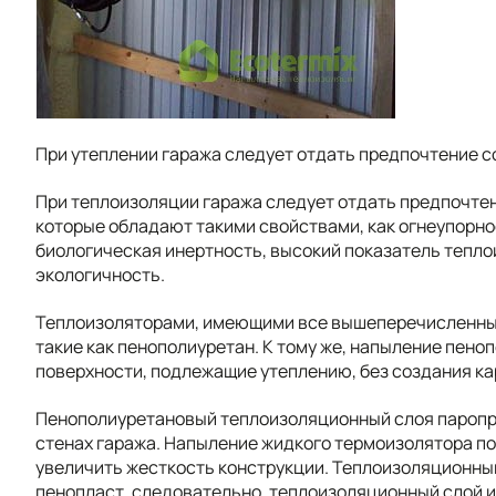
При утеплении гаража следует отдать предпочтение
При теплоизоляции гаража следует отдать предпочт
которые обладают такими свойствами, как огнеупорно
биологическая инертность, высокий показатель тепло
экологичность.
Теплоизоляторами, имеющими все вышеперечисленные
такие как пенополиуретан. К тому же, напыление пен
поверхности, подлежащие утеплению, без создания ка
Пенополиуретановый теплоизоляционный слоя паропр
стенах гаража. Напыление жидкого термоизолятора по
увеличить жесткость конструкции. Теплоизоляционны
пенопласт, следовательно, теплоизоляционный слой 