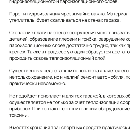
гидроизоляционного и пароизоляционного слоев.
Паро- и гидроизоляция чрезвычайно важна. Материал 
утеплитель, будет скапливаться на стенах гаража.
Скопление влаги на стенах сооружения может вызват
деталей, образование плесени и грибка, разрушение ко
пароизоляционных слоев достаточно трудно, так как 
крепеж. Также в процессе укладки образуется достато
проходить сквозь теплоизоляционный слой.
Существенным недостатком пенопласта является его л
не только хранение, но и мелкий ремонт автомобиля, 
практически невозможно.
Не подойдет пенопласт и для тех гаражей, в которых
осуществляется не только за счет теплоизоляции соо
приборов. При контакте с отопительным оборудовани
токсины.
В местах хранения транспортных средств практическ