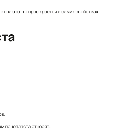
ет на этот вопрос кроется в самих свойствах
ста
ов.
ам пенопласта относят: