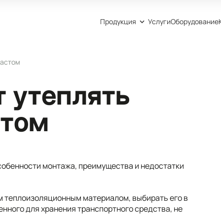
Продукция
Услуги
Оборудование
ластом
т утеплять
стом
особенности монтажа, преимущества и недостатки
м теплоизоляционным материалом, выбирать его в
нного для хранения транспортного средства, не