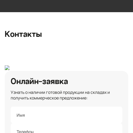
Ленинградская область, Всеволожский
район, Романовское сельское
поселение, местечко Углово, Пилотная
улица, 3
+7 (812) 467-36-51
Контакты
opt@ecotermix.ru
Санкт-Петербург
Онлайн-заявка
Узнать о наличии готовой продукции на складах и
получить коммерческое предложение: