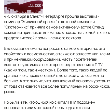
4-5 октября в Санкт-Петербурге прошла выставка-
семинар "Жилищный проект", в которой компания
"Экотермикс" приняла самое активное участие.Стенд
компании привлекал внимание множества людей, включ
представителей промышленного сектора.
Было задано немало вопросов о самом материале, его
свойствах и возможностях, а также о процессе напылен
и применяемом оборудовании. Часть посетителей
выставки уже имела некоторое представление о ППУ
(как мягком, так и жестком). Более того, таких людей по
сравнению с прошлогодней выставкой стало заметно
больше. А это значит, что напыляемый пенополиуретан г
от года становится все более популярным на российско
рынке.
Но были и те, кто ошибочно считал ППУ подобием
пенопласта или монтажной пены, однако наши