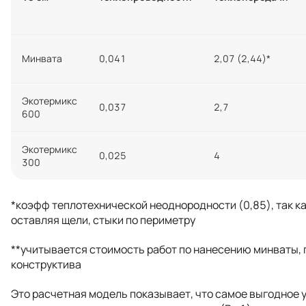
Минвата
0,041
2,07 (2,44)*
Экотермикс
0,037
2,7
600
Экотермикс
0,025
4
300
*коэфф теплотехнической неоднородности (0,85), так ка
оставляя щели, стыки по периметру
**учитывается стоимость работ по нанесению минваты,
конструктива
Это расчетная модель показывает, что самое выгодное у