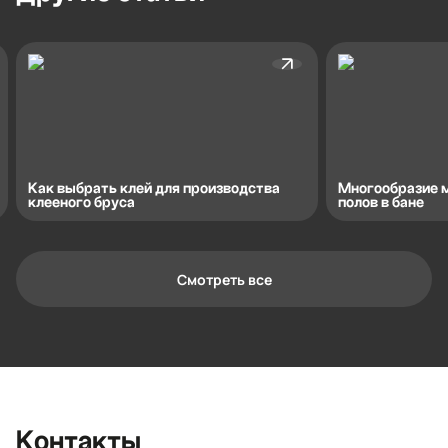
Как выбрать клей для производства
Многообразие 
клееного бруса
полов в бане
Смотреть все
Контактная информация
Ленинградская область, Всеволожский
район, Романовское сельское
поселение, местечко Углово, Пилотная
улица, 3
+7 (812) 467-36-51
Контакты
opt@ecotermix.ru