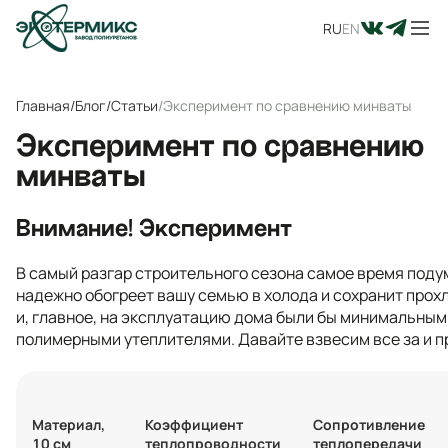
RU
EN
Главная
/
Блог
/
Статьи
/
Эксперимент по сравнению минваты
Эксперимент по сравнению
минваты
Внимание! Эксперимент
В самый разгар строительного сезона самое время поду
надежно обогреет вашу семью в холода и сохранит прох
и, главное, на эксплуатацию дома были бы минимальны
полимерными утеплителями. Давайте взвесим все за и п
Материал,
Коэффициент
Сопротивление
10 см
теплопроводности
теплопередачи