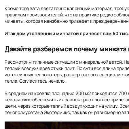
Кроме того вата достаточно капризный материал, треб
правилам производителей, что на практике редко соблю
минваты, которая неизбежно приведет к преждевременно
Итак дом утепленный минватой принесет вам 50 тыс.
Давайте разберемся почему минвата н
Рассмотрим типичные ситуации с минеральной ватой. На
теплый воздух через стыки плит. По сути вся длина при
интенсивных теплопотерь, размер которых специалиста
тепла. Согласитесь немало.
В среднем на кровлю площадью 200 м2 приходится 700 м
невозможно обеспечить их равномерно плотное прилеган
щели, через которые теплый воздух уходит на улицу. Вс
пенополиуретана Экотермикс, так как он равномерно запо