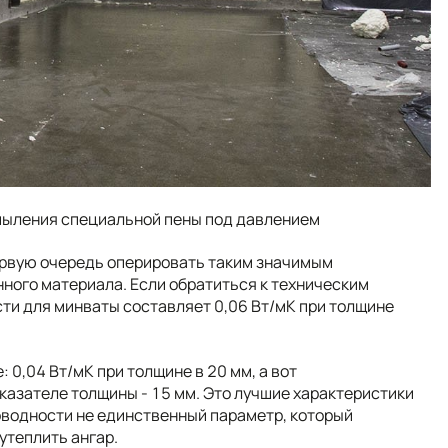
пыления специальной пены под давлением
ервую очередь оперировать таким значимым
ного материала. Если обратиться к техническим
ти для минваты составляет 0,06 Вт/мK при толщине
0,04 Вт/мK при толщине в 20 мм, а вот
казателе толщины - 15 мм. Это лучшие характеристики
оводности не единственный параметр, который
утеплить ангар.