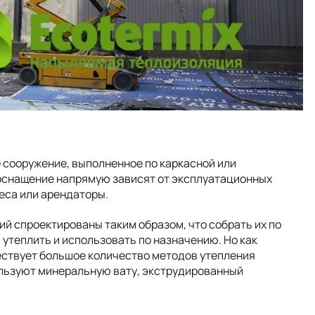
е сооружение, выполненное по каркасной или
 оснащение напрямую зависят от эксплуатационных
еса или арендаторы.
й спроектированы таким образом, что собрать их по
 утеплить и использовать по назначению. Но как
ествует большое количество методов утепления
ользуют минеральную вату, экструдированный