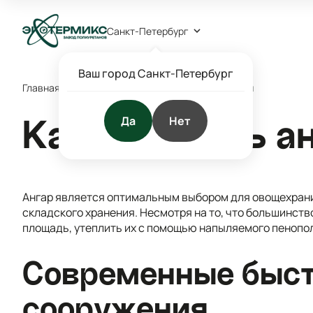
Санкт-Петербург
Ваш город Санкт-Петербург
Главная
/
Блог
/
Статьи
/
Как утеплить ангар за 3 дня
Да
Нет
Как утеплить ан
Ангар является оптимальным выбором для овощехрани
складского хранения. Несмотря на то, что большинс
площадь, утеплить их с помощью напыляемого пенопол
Современные быс
сооружения