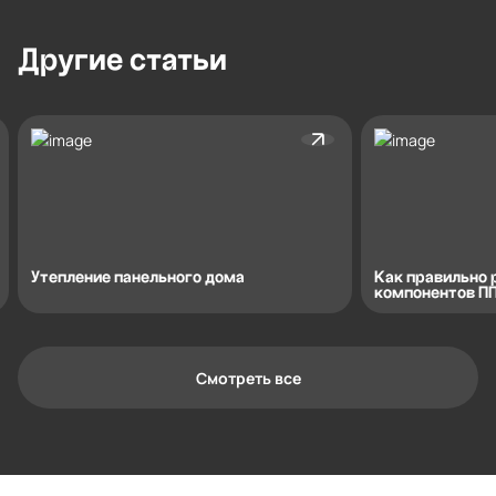
Другие
статьи
Утепление панельного дома
Как правильно 
компонентов ПП
Смотреть все
Контактная информация
Ленинградская область, Всеволожский
район, Романовское сельское
поселение, местечко Углово, Пилотная