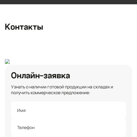
район, Романовское сельское
поселение, местечко Углово, Пилотная
улица, 3
+7 (812) 467-36-51
Контакты
opt@ecotermix.ru
Санкт-Петербург
Онлайн-заявка
Узнать о наличии готовой продукции на складах и
получить коммерческое предложение: