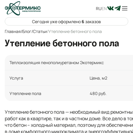
RU
EN
Сегодня уже оформлено
6
заказов
Главная
/
Блог
/
Статьи
/
Утепление бетонного пола
Утепление бетонного пола
Теплоизоляция пенополиуретаном Экотермикс
Услуга
Цена, м2
Утепление пола
480 руб.
Утепление бетонного пола — необходимый вид ремонтны
работ как в квартире, так и в частном доме. Все дело в то
что бетон – холодный материал, поэтому для обеспечен
в доме комфортного микроклимата и энергоэффективно