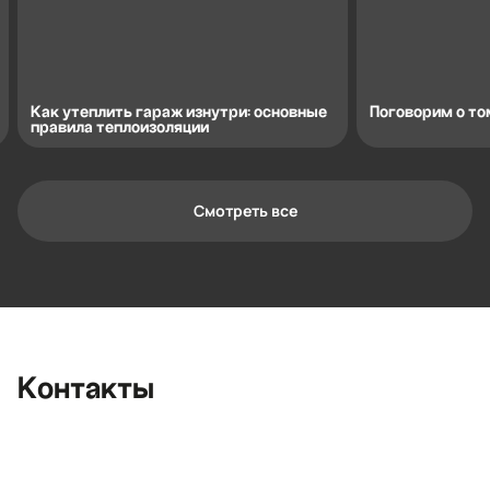
Как утеплить гараж изнутри: основные
Поговорим о том
правила теплоизоляции
Смотреть все
Контактная информация
Ленинградская область, Всеволожский
район, Романовское сельское
поселение, местечко Углово, Пилотная
улица, 3
+7 (812) 467-36-51
Контакты
opt@ecotermix.ru
Санкт-Петербург