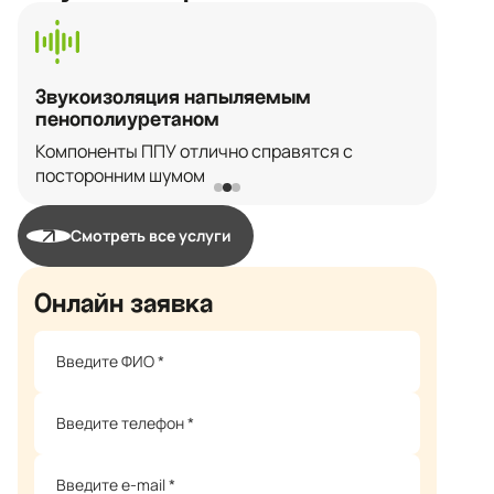
Звукоизоляция напыляемым
Г
пенополиуретаном
п
Компоненты ППУ отлично справятся с
На
посторонним шумом
ги
Смотреть все услуги
Онлайн заявка