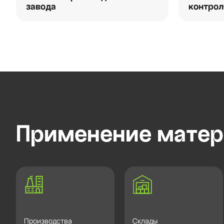
завода
контрол
Применение матер
Производства
Склады