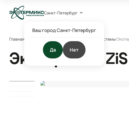
Санкт-Петербург
Ваш город Санкт-Петербург
Главная
/
Каталог
/
Эластичные и интегральные системы
/
Экоте
Да
Нет
Экотермикс ZiS