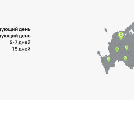
дующий день
дующий день
5-7 дней
15 дней
Контактная информация
Ленинградская область, Всеволожский
район, Романовское сельское поселение,
местечко Углово, Пилотная улица, 3
+7 (812) 467-36-51
opt@ecotermix.ru