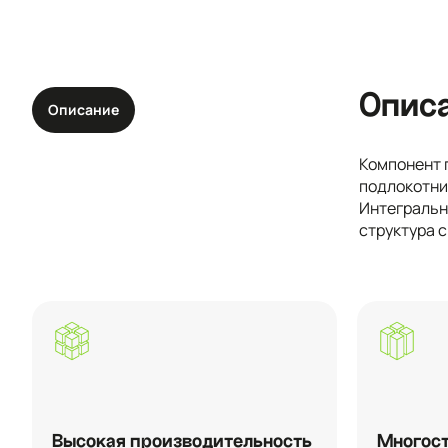
Опис
Описание
Компонент 
подлокотник
Интегральн
структура 
Высокая производительность
Многост