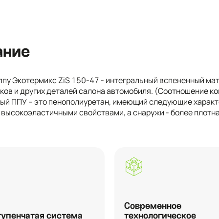
ание
ппу Экотермикс ZiS 150-47 - интегральный вспененный мат
ов и других деталей салона автомобиля. (Соотношение ком
ый ППУ – это пенополиуретан, имеющий следующие характе
с высокоэластичными свойствами, а снаружи - более плотн
Современное
упенчатая система
технологическое