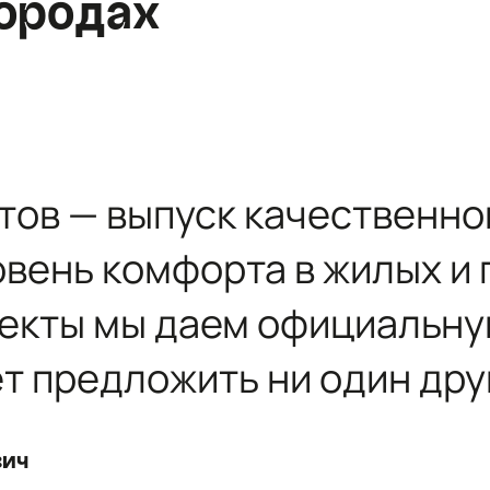
ородах
Санкт-Петербург
Москва
тов — выпуск качественно
овень комфорта в жилых 
ъекты мы даем официальн
ет предложить ни один дру
вич