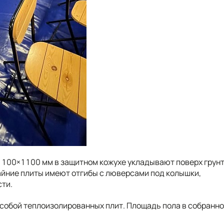
100×1100 мм в защитном кожухе укладывают поверх грун
райние плиты имеют отгибы с люверсами под колышки,
сти.
 собой теплоизолированных плит. Площадь пола в собранн