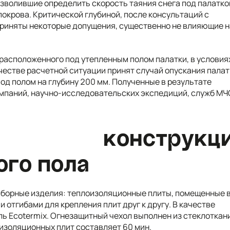
озволившие определить скорость таяния снега под палатко
окрова. Критической глубиной, после консультаций с
приняты некоторые допущения, существенно не влияющие н
 расположенного под утепленным полом палатки, в условия
честве расчетной ситуации принят случай опускания палат
под полом на глубину 200 мм. Полученные в результате
мпаний, научно-исследовательских экспедиций, служб МЧ
конструкци
ого пола
сборные изделия: теплоизоляционные плиты, помещенные 
отгибами для крепления плит друг к другу. В качестве
 Ecotermix. Огнезащитный чехол выполнен из стеклоткани
изоляционных плит составляет 60 мин.