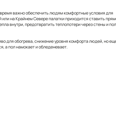
е время важно обеспечить людям комфортные условия для
й или на Крайнем Севере палатки приходится ставить прям
тепла внутри, предотвратить теплопотери через стены и по
иво для обогрева, снижение уровня комфорта людей, но еще
ся, а пол намокает и обледеневает.