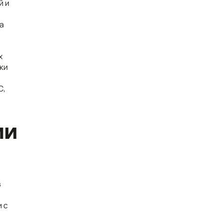
й и
а
х
ки
С,
и
в
 с