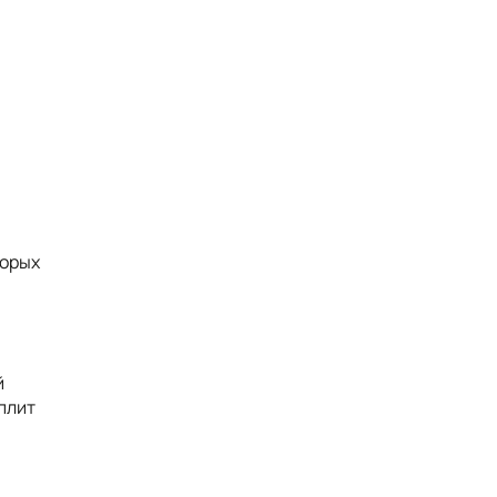
торых
й
плит