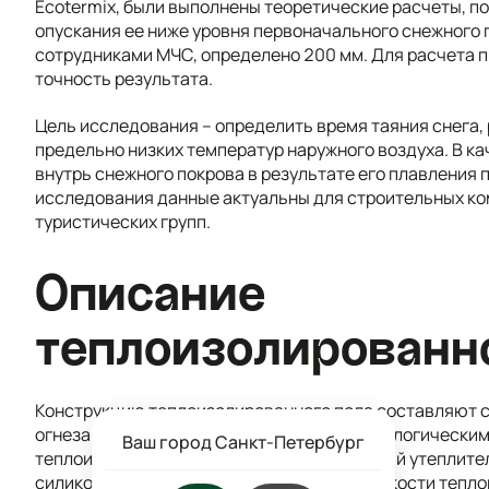
Ecotermix, были выполнены теоретические расчеты, п
опускания ее ниже уровня первоначального снежного п
сотрудниками МЧС, определено 200 мм. Для расчета 
точность результата.
Цель исследования – определить время таяния снега,
предельно низких температур наружного воздуха. В ка
внутрь снежного покрова в результате его плавления 
исследования данные актуальны для строительных ко
туристических групп.
Описание 
теплоизолированн
Конструкцию теплоизолированного пола составляют 
огнезащитный чехол, оборудованный технологическими 
Ваш город Санкт-Петербург
теплоизоляции использован инновационный утеплитель
силиконовым покрытием. Предел огнестойкости тепло