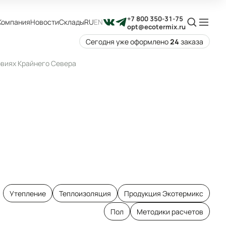
+7 800 350-31-75
Компания
Новости
Склады
RU
EN
opt@ecotermix.ru
Сегодня уже оформлено
24
заказа
овиях Крайнего Севера
Утепление
Теплоизоляция
Продукция Экотермикс
Пол
Методики расчетов