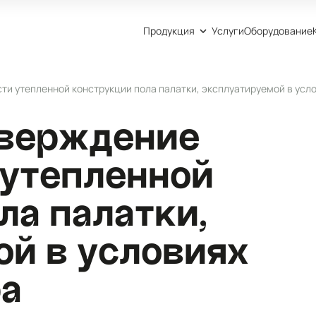
Продукция
Услуги
Оборудование
и утепленной конструкции пола палатки, эксплуатируемой в усл
тверждение
 утепленной
ла палатки,
й в условиях
ра