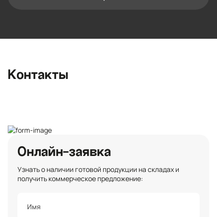
Контактная информация
Ленинградская область, Всеволожский
район, Романовское сельское
поселение, местечко Углово, Пилотная
улица, 3
+7 (812) 467-36-51
Контакты
opt@ecotermix.ru
Санкт-Петербург
Онлайн-заявка
Узнать о наличии готовой продукции на складах и
получить коммерческое предложение: