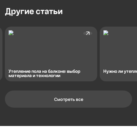
Другие
статьи
Утепление пола на балконе: выбор
Нужно ли утепл
материала и технологии
Смотреть все
Контактная информация
Ленинградская область, Всеволожский
район, Романовское сельское
поселение, местечко Углово, Пилотная
улица, 3