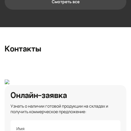
Смотреть все
Контактная информация
Ленинградская область, Всеволожский
район, Романовское сельское
поселение, местечко Углово, Пилотная
улица, 3
+7 (812) 467-36-51
Контакты
opt@ecotermix.ru
Санкт-Петербург
Онлайн-заявка
Узнать о наличии готовой продукции на складах и
получить коммерческое предложение: