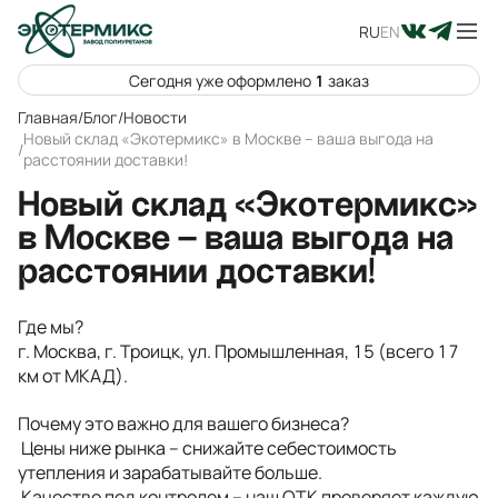
RU
EN
Сегодня уже оформлено
1
заказ
Главная
/
Блог
/
Новости
Новый склад «Экотермикс» в Москве – ваша выгода на
/
расстоянии доставки!
Новый склад «Экотермикс»
в Москве – ваша выгода на
расстоянии доставки!
Где мы?
г. Москва, г. Троицк, ул. Промышленная, 15 (всего 17
км от МКАД).
Почему это важно для вашего бизнеса?
Цены ниже рынка – снижайте себестоимость
утепления и зарабатывайте больше.
Качество под контролем – наш ОТК проверяет каждую