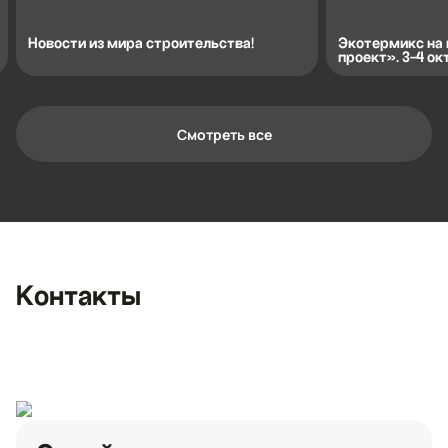
Новости из мира строительства!
Экотермикс на
проект». 3-4 ок
Смотреть все
Контактная информация
Ленинградская область, Всеволожский
район, Романовское сельское
поселение, местечко Углово, Пилотная
улица, 3
+7 (812) 467-36-51
Контакты
opt@ecotermix.ru
Санкт-Петербург