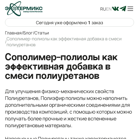
RU
EN
Сегодня уже оформлено
1
заказ
Главная
/
Блог
/
Статьи
Сополимер-полиолы как эффективная добавка в смеси
/
полиуретанов
Сополимер-полиолы как
эффективная добавка в
смеси полиуретанов
Для улучшения физико-механических свойств
Полиуретанов, Полиэфир полиолы можно наполнить
дополнительными органическими соединениями для
производства композиций, с помощью которых можно
получать более прочные и жесткие вспененные
полиуретановые материалы.
Наполненные Полиуретаны также характеризуются