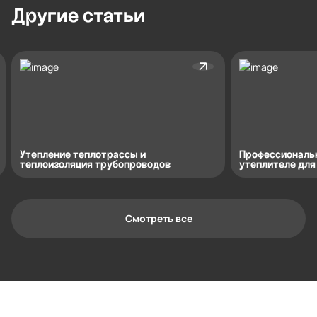
Другие
статьи
Утепление теплотрассы и
Профессиональ
теплоизоляция трубопроводов
утеплителе для
Смотреть все
Контактная информация
Ленинградская область, Всеволожский
район, Романовское сельское
поселение, местечко Углово, Пилотная
улица, 3
+7 (812) 467-36-51