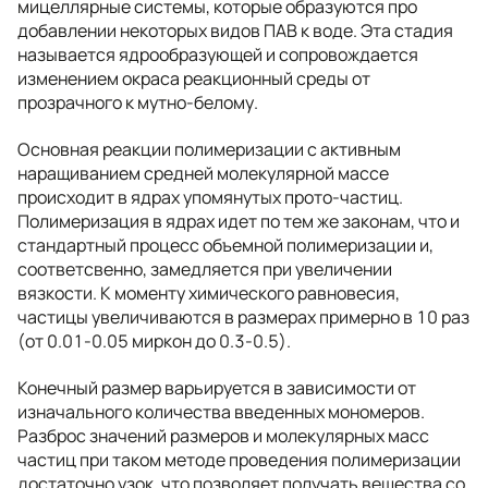
мицеллярные системы, которые образуются про
добавлении некоторых видов ПАВ к воде. Эта стадия
называется ядрообразующей и сопровождается
изменением окраса реакционный среды от
прозрачного к мутно-белому.
Основная реакции полимеризации с активным
наращиванием средней молекулярной массе
происходит в ядрах упомянутых прото-частиц.
Полимеризация в ядрах идет по тем же законам, что и
стандартный процесс объемной полимеризации и,
соответсвенно, замедляется при увеличении
вязкости. К моменту химического равновесия,
частицы увеличиваются в размерах примерно в 10 раз
(от 0.01-0.05 миркон до 0.3-0.5).
Конечный размер варьируется в зависимости от
изначального количества введенных мономеров.
Разброс значений размеров и молекулярных масс
частиц при таком методе проведения полимеризации
достаточно узок, что позволяет получать вещества со