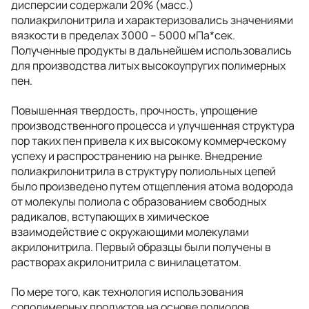
дисперсии содержали 20% (масс.)
полиакрилонитрила и характеризовались значениями
вязкости в пределах 3000 – 5000 мПа*сек.
Полученные продукты в дальнейшем использовались
для производства литых высокоупругих полимерных
пен.
Повышенная твердость, прочность, упрощение
производственного процесса и улучшенная структура
пор таких пен привела к их высокому коммерческому
успеху и распространению на рынке. Внедрение
полиакрилонитрила в структуру полиольных цепей
было произведено путем отщепления атома водорода
от молекулы полиола с образованием свободных
радикалов, вступающих в химическое
взаимодействие с окружающими молекулами
акрилонитрила. Первый образцы были получены в
растворах акрилонитрила с винилацетатом.
По мере того, как технология использования
сополимерных продуктов на основе полиолов