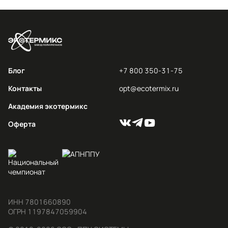
Блог
+7 800 350-31-75
Контакты
opt@ecotermix.ru
Академия экотермикс
Оферта
ИНН 7801660890

ОГРН 1197847059904