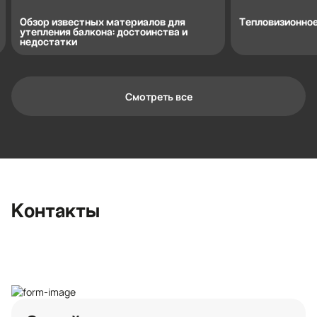
Обзор известных материалов для
Тепловизионное
утепления балкона: достоинства и
недостатки
Смотреть все
Контактная информация
Ленинградская область, Всеволожский
район, Романовское сельское
поселение, местечко Углово, Пилотная
улица, 3
+7 (812) 467-36-51
Контакты
opt@ecotermix.ru
Санкт-Петербург