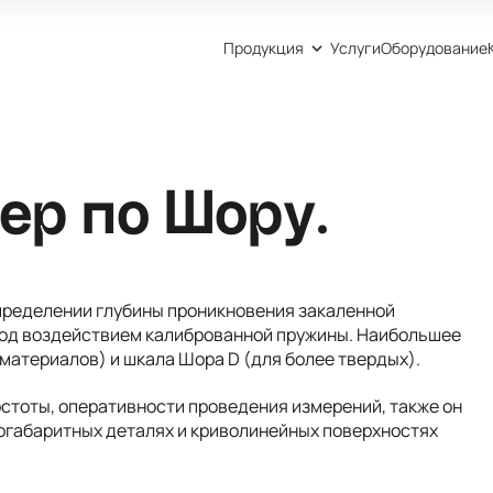
Продукция
Услуги
Оборудование
р по Шору. ️
пределении глубины проникновения закаленной
под воздействием калиброванной пружины. Наибольшее
материалов) и шкала Шора D (для более твердых).
стоты, оперативности проведения измерений, также он
ногабаритных деталях и криволинейных поверхностях