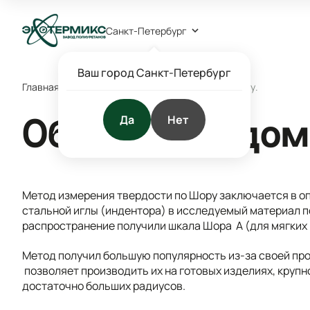
Санкт-Петербург
Ваш город Санкт-Петербург
Главная
/
Блог
/
Новости
/
Обзор. Твердомер по Шору. ️
Да
Нет
Обзор. Твердоме
Метод измерения твердости по Шору заключается в о
стальной иглы (индентора) в исследуемый материал 
распространение получили шкала Шора A (для мягких 
Метод получил большую популярность из-за своей про
позволяет производить их на готовых изделиях, круп
достаточно больших радиусов.