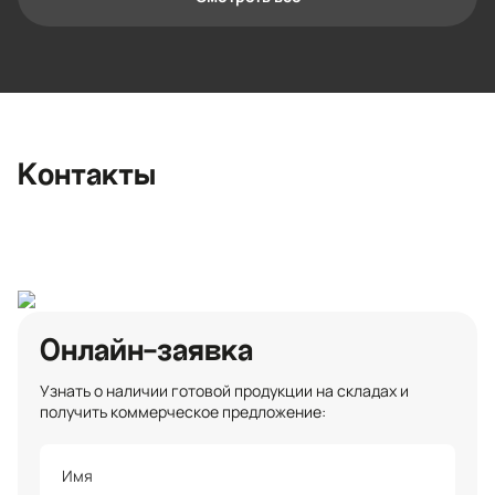
Контактная информация
Ленинградская область, Всеволожский
район, Романовское сельское
поселение, местечко Углово, Пилотная
улица, 3
+7 (812) 467-36-51
Контакты
opt@ecotermix.ru
Санкт-Петербург
Онлайн-заявка
Узнать о наличии готовой продукции на складах и
получить коммерческое предложение: