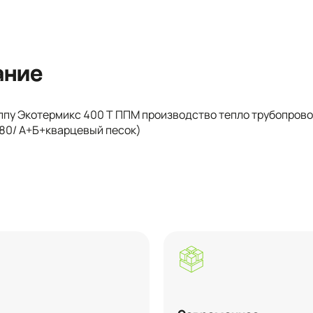
ание
ппу Экотермикс 400 Т ППМ производство тепло трубопров
80/ А+Б+кварцевый песок)