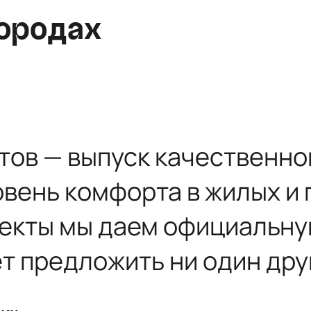
+7 (812) 467-36-51
ородах
opt@ecotermix.ru
Санкт-Петербург
Москва
тов — выпуск качественно
овень комфорта в жилых 
ъекты мы даем официальн
ет предложить ни один дру