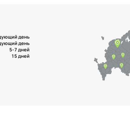
дующий день
дующий день
5-7 дней
15 дней
Контактная информация
Ленинградская область, Всеволожский
район, Романовское сельское поселение,
местечко Углово, Пилотная улица, 3