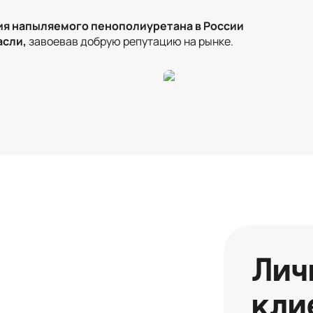
ия напыляемого пенополиуретана в России
асли,
завоевав добрую репутацию на рынке.
Лич
кли