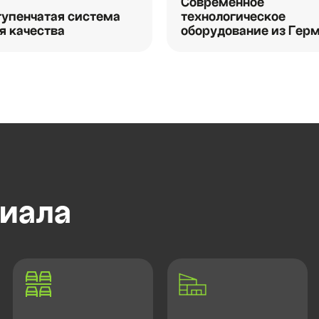
Современное
упенчатая система
технологическое
я качества
оборудование из Гер
иала