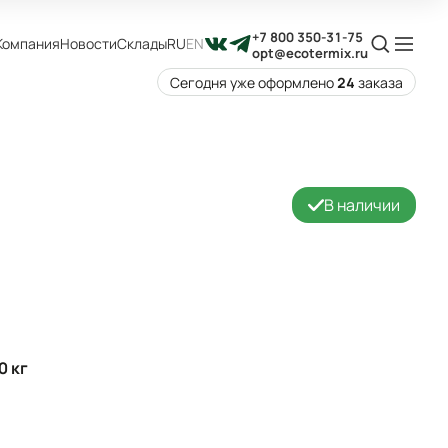
+7 800 350-31-75
Компания
Новости
Склады
RU
EN
opt@ecotermix.ru
Сегодня уже оформлено
24
заказа
В наличии
0 кг