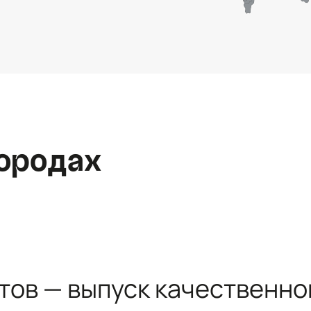
Контактная информация
Ленинградская область, Всеволожский
район, Романовское сельское поселение,
местечко Углово, Пилотная улица, 3
+7 (812) 467-36-51
ородах
opt@ecotermix.ru
Санкт-Петербург
Москва
тов — выпуск качественно