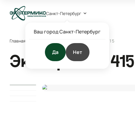
Санкт-Петербург
Ваш город Санкт-Петербург
Главная
/
Каталог
/
Заливка панелей
/
Экотермикс 415
Да
Нет
Экотермикс 415