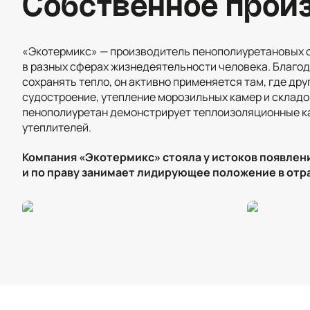
Собственное прои
«Экотермикс» — производитель пенополиуретановых 
в разных сферах жизнедеятельности человека. Благо
сохранять тепло, он активно применяется там, где дру
судостроение, утепление морозильных камер и складо
пенополиуретан демонстрирует теплоизоляционные ка
утеплителей.
Компания «Экотермикс» стояла у истоков появлен
и по праву занимает лидирующее положение в отр