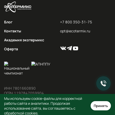
Блог
+7 800 350-31-75
Контакты
opt@ecotermix.ru
Академия экотермикс
Оферта
ИНН 7801660890

ОГРН 1197847059904
Мы используем cookie-файлы для корректной
© 2012-2026 ООО «ППУ СИСТЕМЫ»
работы сайта и аналитики. Продолжая
Принять
использование сайта, вы соглашаетесь с
Политика конфиденциальности
обработкой cookies.