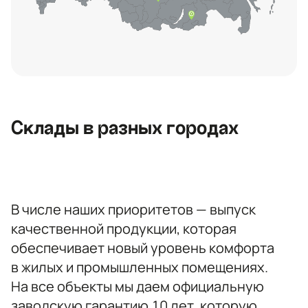
Контактная информация
Ленинградская область, Всеволожский
район, Романовское сельское
поселение, местечко Углово, Пилотная
улица, 3
+7 (812) 467-36-51
Склады в разных городах
opt@ecotermix.ru
Санкт-Петербург
В числе наших приоритетов — выпуск
качественной продукции, которая
обеспечивает новый уровень комфорта
в жилых и промышленных помещениях.
На все объекты мы даем официальную
заводскую гарантию 10 лет, которую