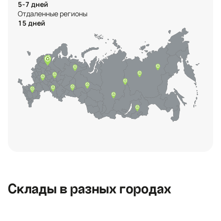
5-7 дней
Отдаленные регионы
15 дней
Контактная информация
Ленинградская область, Всеволожский
район, Романовское сельское
поселение, местечко Углово, Пилотная
улица, 3
+7 (812) 467-36-51
Склады в разных городах
opt@ecotermix.ru