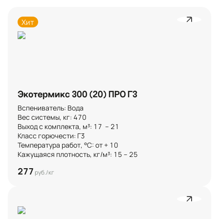
Хит
Экотермикс 300 (20) ПРО Г3
Вспениватель: Вода

Вес системы, кг: 470

Выход с комплекта, м³: 17  – 21 

Класс горючести: Г3

Температура работ, °C: от + 10

Кажущаяся плотность, кг/м³: 15 – 25
277
руб./кг