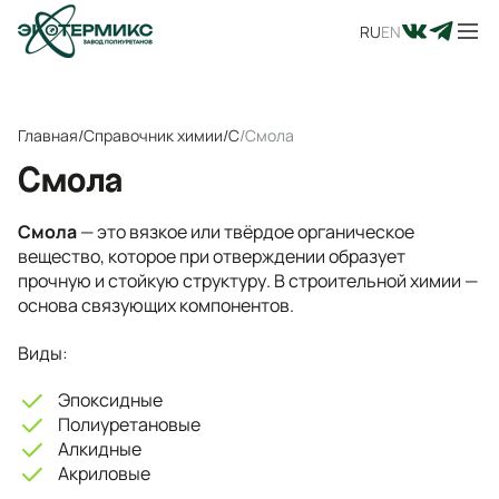
RU
EN
Главная
/
Справочник химии
/
С
/
Смола
Смола
Смола
— это вязкое или твёрдое органическое
вещество, которое при отверждении образует
прочную и стойкую структуру. В строительной химии —
основа связующих компонентов.
Виды:
Эпоксидные
Полиуретановые
Алкидные
Акриловые