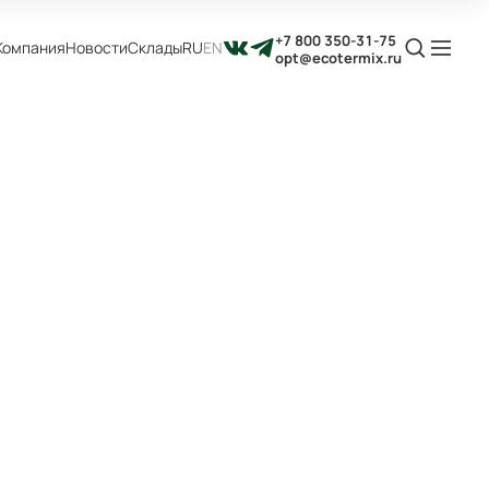
+7 800 350-31-75
Компания
Новости
Склады
RU
EN
opt@ecotermix.ru