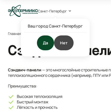
Санкт-Петербург
Ваш город Санкт-Петербург
Главная
/
Справочник химии
/
С
/
Сэндвич-панели
Да
Нет
Сэндвич-панел
Сэндвич-панели
— это многослойные строительные пл
теплоизоляционного сердечника (например, ППУ или P
Преимущества:
Высокая теплоизоляция
Быстрый монтаж
Лёгкость и прочность