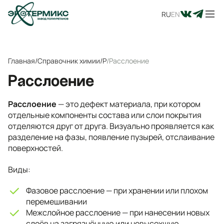
RU
EN
Главная
/
Справочник химии
/
Р
/
Расслоение
Расслоение
Расслоение
— это дефект материала, при котором
отдельные компоненты состава или слои покрытия
отделяются друг от друга. Визуально проявляется как
разделение на фазы, появление пузырей, отслаивание
поверхностей.
Виды:
Фазовое расслоение — при хранении или плохом
перемешивании
Межслойное расслоение — при нанесении новых
слоёв на загрязнённую или невысохшую