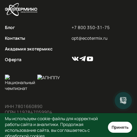
Блог
+7 800 350-31-75
Контакты
opt@ecotermix.ru
Академия экотермикс
Оферта
ИНН 7801660890

ОГРН 1197847059904
Мы используем cookie-файлы для корректной
© 2012-2026 ООО «ППУ СИСТЕМЫ»
работы сайта и аналитики. Продолжая
Принять
использование сайта, вы соглашаетесь с
Политика конфиденциальности
обработкой cookies.