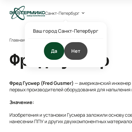
Санкт-Петербург
Ваш город Санкт-Петербург
Главная
/
Справочник химии
/
Ф
/
Фред Гусмер
Да
Нет
Фред Гусмер
Фред Гусмер (Fred Gusmer)
— американский инженер и
первых производителей оборудования для напыления 
Значение:
Изобретения и установки Гусмера заложили основу со
нанесении ППУ и других двухкомпонентных материало